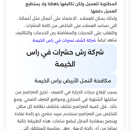
المطلوبة للعميل ولكن تكاليفها باهظة ولا يستطيع
العميل دفعها.
ولذلك يمكن للعملاء ، الاعتماد على أعمال مثل أعمالنا ،
التي تساعد العملاء على التخلص من كافة الحشرات ،
والتغلب على التحديات والمفاضلة بين الخدمات والتكاليف.
شاهد ايضاً:
.
شركة كشف تسربات في راس الخيمة
شركة رش حشرات في راس
الخيمة
مكافحة النمل الأبيض براس الخيمة
بسبب ارتفاع درجات الحرارة في الصيف ، تخرج الصراصير من
مخابئها الشتوية في المجاري ومواقع الصرف الصحي. ومع
ذلك ، فإن كمية الصراصير تختلف باختلاف نظافة كل مكان.
للتخلص من الصراصير نستخدم مبيد حشري ذو رائحة نفاذة
وينصح بمغادرة المنزل لبضع ساعات. هذه الطريقة خالية
تمامًا من أي رائحة كريهة ، وهي مناسبة للمناطق التي