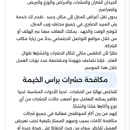
الجرذان الفئران والحشرات والابراص والوزغ والبريص
والصراصير.
بدون نقل أغراض المنزل إلى مكان جديد ، نقدم لك خدمة
رش المبيد الحشري في جميع محترف ويب المنزل.
لتوفير الوقت والجهد ، يمكنك التعاقد معنا عبر الهاتف أو
من خلال مواقع التواصل الاجتماعي بدلاً من زيارة مكاتب
الشركة.
نظرًا لأن الطقس مثالي لتكاثر الحشرات وانتشارها طوال
العام ، فإننا نضاعف جهودنا ومضاعفة عدد نوبات العمل
خلال هذا الموسم.
مكافحة حشرات براس الخيمة
للتخلص نهائيًا من الحشرات ، لدينا الأدوات المناسبة. لدينا
طاقم يمكنه التعامل مع أصعب حالات الحشرات من أي
نوع وأكثرها عنادًا وانتشارًا.
إنهم من بين أكثر الموظفين فعالية في جميع شركات
مكافحة الآفات بسبب وعيهم الممتاز بكيفية تجنب تعريض
العميل للخطر. سواء من حيث الحفاظ على صحة جيدة أو