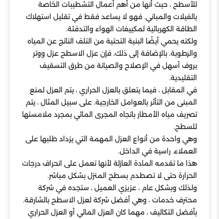
للأسطح ، حيث أنها من أهم أعمال التشطيبات الخاصة
بالفيلات والمباني. فهو لا يساعد فقط في تقليل استهلاك
الطاقة الكهربائية لمكييفات الهواء والتدفئة.
ولكنه يحمي أيضًا البنية التحتية من التلف الناتج عن المياه
والرطوبة. بالإضافة إلى ذلك، فإن عزل الاسطح عزل ووتر
بروف أسهل في الإصلاح والصيانة من طرق التسقيف
التقليدية.
في المقابل ، فيما يتعلق بالعزل الحراري ، يتم العزل لمنع
المبنى من التأثر بالعوامل الخارجية. على سبيل المثال ، يتم
تصريف مياه الأمطار باتجاه المجرى المائي بمجرد ملامستها
للسطح.
وهي واحدة من أنواع العزل المهمة التي يزداد طلبها على
العملاء. راسية في الداخل.
هذا ما تقدمه المادة العازلة لأنها تعمل على انحراف درجات
الحرارة حتى لا تصطدم بسطح المنزل بشكل مباشر.
ولذلك وبشكل عام ، عزيزي العميل ، ستجده في شركة
محترف خدمات ، وهي أفضل شركة لعزل الاسطح بالشارقة.
بأفضل التكاليف ، مهما كان العزل المائي أو العزل الحراري