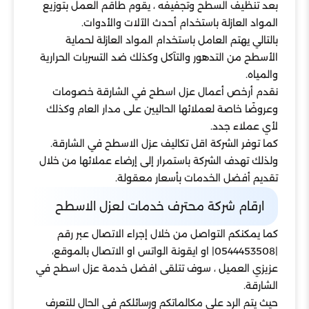
بعد تنظيف السطح وتجفيفه ، يقوم طاقم العمل بتوزيع
المواد العازلة باستخدام أحدث الآلات والأدوات.
بالتالي يهتم العامل باستخدام المواد العازلة لحماية
الأسطح من التدهور والتآكل وكذلك ضد التسربات الحرارية
والمياه.
نقدم أرخص أعمال عزل اسطح في الشارقة خصومات
وعروضًا خاصة لعملائها الحاليين على مدار العام وكذلك
لأي عملاء جدد.
كما توفر الشركة اقل تكاليف عزل الاسطح في الشارقة.
ولذلك تهدف الشركة باستمرار إلى إرضاء عملائها من خلال
تقديم أفضل الخدمات بأسعار معقولة.
ارقام شركة محترف خدمات لعزل الاسطح
كما يمكنكم التواصل من خلال إجراء الاتصال عبر رقم
|0544453508| او ايقونة الواتس او الاتصال بالموقع،
عزيزي العميل ، سوف تتلقى افضل خدمة عزل اسطح في
الشارقة.
حيث يتم الرد على مكالماتكم ورسائلكم في الحال للتعرف