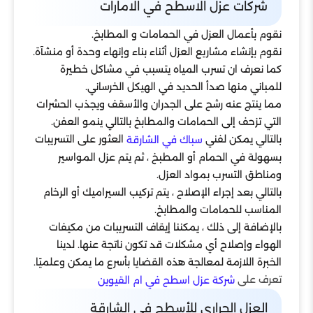
شركات عزل الاسطح في الامارات
نقوم بأعمال العزل في الحمامات و المطابخ.
نقوم بإنشاء مشاريع العزل أثناء بناء وإنهاء وحدة أو منشآة.
كما نعرف ان تسرب المياه يتسبب في مشاكل خطيرة
للمباني منها صدأ الحديد في الهيكل الخرساني.
مما ينتج عنه رشح على الجدران والأسقف ويجذب الحشرات
التي تزحف إلى الحمامات والمطابخ بالتالي ينمو العفن.
بالتالي يمكن لفني
العثور على التسريبات
سباك في الشارقة
بسهولة في الحمام أو المطبخ ، ثم يتم عزل المواسير
ومناطق التسرب بمواد العزل.
بالتالي بعد إجراء الإصلاح ، يتم تركيب السيراميك أو الرخام
المناسب للحمامات والمطابخ.
بالإضافة إلى ذلك ، يمكننا إيقاف التسريبات من مكيفات
الهواء وإصلاح أي مشكلات قد تكون ناتجة عنها. لدينا
الخبرة اللازمة لمعالجة هذه القضايا بأسرع ما يمكن وعلميًا.
تعرف على
شركة عزل اسطح في ام القيوين
العزل الحراري للأسطح في الشارقة